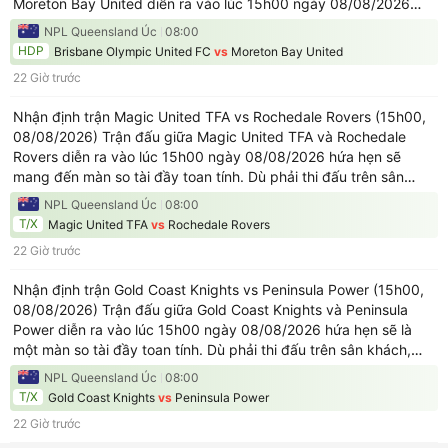
Moreton Bay United diễn ra vào lúc 15h00 ngày 08/08/2026
hứa hẹn rất chặt chẽ. Dù phải làm khách, Moreton Bay United
NPL Queensland Úc
08:00
vẫn được đánh giá cao hơn nhờ sự ổn định trong lối chơi. ​Phân
HDP
Brisbane Olympic United FC
vs
Moreton Bay United
tích chuyên môn: Brisbane Olympic đang trải qua giai đoạn khá
22 Giờ trước
phập phù. Hàng công của đội chủ nhà tỏ ra thiếu sắc bén,
thường xuyên bế tắc trong việc tìm đường vào khung thành đối
Nhận định trận Magic United TFA vs Rochedale Rovers (15h00,
phương khi gặp các đối thủ tổ chức phòng ngự kín kẽ. ​Ở chiều
08/08/2026) ​Trận đấu giữa Magic United TFA và Rochedale
ngược lại, Moreton Bay United sở hữu lối chơi thực dụng và kỷ
Rovers diễn ra vào lúc 15h00 ngày 08/08/2026 hứa hẹn sẽ
luật vô cùng khó chịu. Đội khách luôn chủ động siết chặt hệ
mang đến màn so tài đầy toan tính. Dù phải thi đấu trên sân
thống phòng ngự từ xa, chơi rát và bịp kín mọi khoảng trống
khách, Rochedale Rovers đang được giới chuyên môn đánh giá
nhằm hạn chế t
NPL Queensland Úc
08:00
cao hơn nhờ sự ổn định về mặt nhân sự và lối chơi có chiều sâu. ​
T/X
Magic United TFA
vs
Rochedale Rovers
Phân tích chuyên môn: Magic United TFA thời gian gần đây cho
22 Giờ trước
thấy sự sa sút đáng kể trong khâu tổ chức lối chơi. Hàng công
của đội chủ nhà thường xuyên lâm vào bế tắc khi đối đầu với
Nhận định trận Gold Coast Knights vs Peninsula Power (15h00,
các đối thủ có tổ chức tốt, trong khi hàng thủ lại thiếu đi sự tập
08/08/2026) ​Trận đấu giữa Gold Coast Knights và Peninsula
trung cần thiết ở những thời điểm quyết định. ​Ở phía đối diện,
Power diễn ra vào lúc 15h00 ngày 08/08/2026 hứa hẹn sẽ là
Rochedale Rovers lại thể hiện bộ mặt hoàn toàn trái ngược với
một màn so tài đầy toan tính. Dù phải thi đấu trên sân khách,
sự thực dụng tối đa. Đội khách luôn ưu ti
Peninsula Power đang đặt quyết tâm cao độ để giành trọn vẹn
NPL Queensland Úc
08:00
điểm số nhằm duy trì vị thế của mình. ​Phân tích chuyên môn:
T/X
Gold Coast Knights
vs
Peninsula Power
Gold Coast Knights thường xuyên gặp khó khăn trong việc tìm
22 Giờ trước
đường vào khung thành đối phương khi đối đầu với các đội