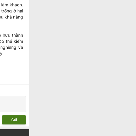
n làm khách.
 trống ở hai
iều khả năng
ở hữu thành
có thể kiểm
 nghiêng về
y.
Gửi