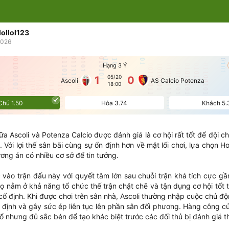
lollol123
2026
Hạng 3 Ý
05/20
1
0
Ascoli
AS Calcio Potenza
18:00
Chủ 1.50
Hòa 3.74
Khách 5.
ữa Ascoli và Potenza Calcio được đánh giá là cơ hội rất tốt để đội c
. Với lợi thế sân bãi cùng sự ổn định hơn về mặt lối chơi, lựa chọn H
ơng án có nhiều cơ sở để tin tưởng.
 vào trận đấu này với quyết tâm lớn sau chuỗi trận khá tích cực g
 nằm ở khả năng tổ chức thế trận chặt chẽ và tận dụng cơ hội tốt
cố định. Khi được chơi trên sân nhà, Ascoli thường nhập cuộc chủ độ
 định và gây sức ép liên tục lên phần sân đối phương. Hàng công 
 nhưng đủ sắc bén để tạo khác biệt trước các đối thủ bị đánh giá t