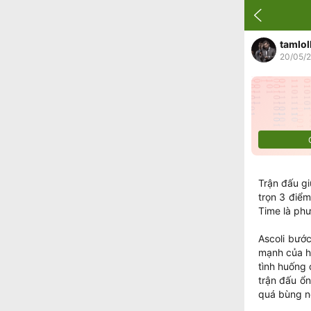
tamlol
20/05/
Trận đấu gi
trọn 3 điểm
Time là phư
Ascoli bước
mạnh của họ
tình huống 
trận đấu ổn
quá bùng nổ