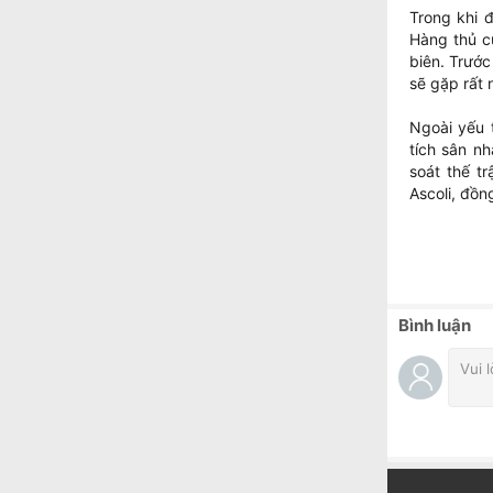
Trong khi đ
Hàng thủ củ
biên. Trước
sẽ gặp rất 
Ngoài yếu 
tích sân n
soát thế t
Ascoli, đồn
Bình luận