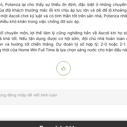
ó, Potenza lại cho thấy sự thiếu ổn định, đặc biệt ở những chuyế
a đội khách thường mắc lỗi khi chịu áp lực lớn và dễ để lộ khoảng
 một Ascoli chơi kỷ luật và có tinh thần tốt trên sân nhà, Potenza nh
nhiều khó khăn trong việc chống đỡ sức ép.
tố chuyên môn, lợi thế tâm lý cũng nghiêng hẳn về Ascoli khi họ s
hà khá tốt. Nếu tận dụng được cơ hội sớm, đội chủ nhà hoàn toàn 
rận và hướng tới chiến thắng. Dự đoán tỷ số hợp lý: 2-0 hoặc 2-1
g thời cửa Home Win Full Time là lựa chọn sáng nước cho trận đấu nà