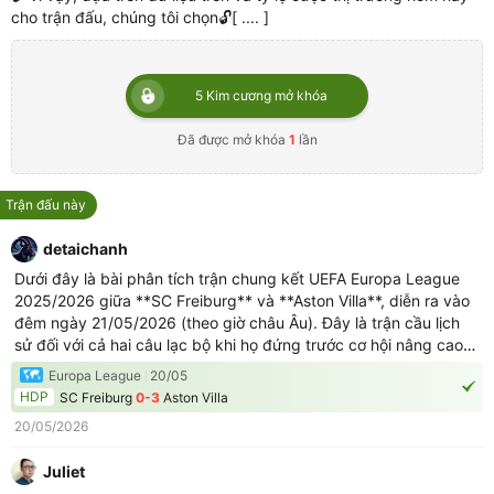
cho trận đấu, chúng tôi chọn🔓[ .... ]
5
Kim cương mở khóa
Đã được mở khóa
1
lần
Trận đấu này
detaichanh
Dưới đây là bài phân tích trận chung kết UEFA Europa League
2025/2026 giữa **SC Freiburg** và **Aston Villa**, diễn ra vào
đêm ngày 21/05/2026 (theo giờ châu Âu). Đây là trận cầu lịch
sử đối với cả hai câu lạc bộ khi họ đứng trước cơ hội nâng cao
chiếc cúp vô địch danh giá để ghi danh vào lịch sử bóng đá lục
Europa League
20/05
địa già. --- Phân tích trận đấu: SC Freiburg vs Aston Villa Trận
HDP
SC Freiburg
0-3
Aston Villa
chung kết Europa League mùa này là cuộc đối đầu đầy duyên
20/05/2026
nợ và kịch tính giữa đại diện lỳ lợm của Bundesliga – SC
Freiburg, và "gã nhà giàu" mới nổi của Premier League – Aston
Juliet
Villa. Không chỉ là danh hiệu châu Âu, phần thưởng cho nhà vô