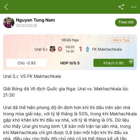
Nguyen Tung Nam
Theo dõi
20/05/2026
VĐQG Nga
More Tips
05/20
0
1
Ural S.r.
FK Makhachkala
14:30
Chủ -0.93
HDP 0/0.5
Khách 0.80
Ural S.r. VS FK Makhachkala
Giải Bóng đá Vô địch Quốc gia Nga: Ural vs. Makhachkala lúc
21:30
Ural đã thể hiện phong độ ổn định hơn khi thi đấu trên sân nhà
trong mùa giải này, với tỷ lệ thắng là 50%, trong khi Makhachkala
gặp khó khăn khi thi đấu xa nhà, với tỷ lệ thắng là 0%. Dữ liệu
cho thấy Ural ghi trung bình 1,8 bàn mỗi trận tại sân nhà, trong
khi Makhachkala chỉ ghi được 0,8 bàn mỗi trận khi thi đấu xa
nhà, điều này cho thấy đội chủ nhà có lợi thế đáng kể về tấn