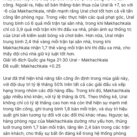
công. Ngoài ra, hiệu số bàn thắng-bàn thua của Ural là +7, so với
-6 của Makhachkala, nhấn mạnh rằng Ural chơi tốt hơn cả về tấn
công lẫn phòng ngự. Trong việc thực hiện các quả phạt góc, Ural
trung bình có 6 quả mỗi trận tại sân nhà, trong khi Makhachkala
chỉ có 3,9 quả mỗi trận khi thi đấu xa nhà, phản ánh sự thống trị
của Ural về kiểm soát bóng và chơi biên. Hơn nữa, Ural nhận
trung bình 2,4 thẻ vàng mỗi trận tại sân nhà, trong khi
Makhachkala nhận 1,7 thẻ vàng mỗi trận khi thi đấu xa nhà, cho
thấy đội chủ nhà giữ kỷ luật tốt hơn.
Giải Vô địch Quốc gia Nga 21:30 Ural - Makhachkala
Đề xuất: Makhachkala +0.25
Ural đã thể hiện khả năng tấn công ổn định trong mùa giải này,
với đội duy trì tỷ lệ thắng 50% trên tất cả các giải đấu và xếp
hạng trong nhóm các đội hàng đầu. Trong khi đó, Makhachkala
gặp nhiều khó khăn, với tỷ lệ thắng là 0%. Theo thống kê, Ural
không chỉ có tỷ lệ thắng cao hơn mà còn thể hiện sự mạnh mẽ
trong tấn công, ghi trung bình 1,8 bàn mỗi trận, và duy trì hiệu
suất ghi bàn tương tự đối với các đối thủ khác nhau. Ngược lại,
hàng phòng ngự của Makhachkala dường như yếu hơn, thủng
lưới trung bình 1,7 bàn mỗi trận, tăng lên 2,4 bàn trong các trận
sân khách, cho thấy sự bất ổn đáng kể trong hệ thống phòng