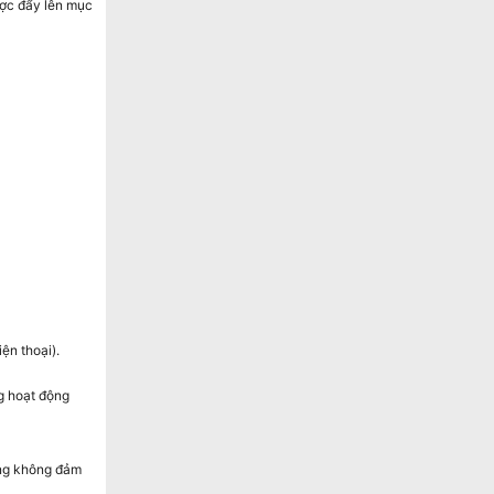
được đẩy lên mục
ện thoại).
ng hoạt động
ảng không đảm