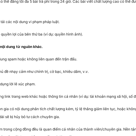
ó thể đăng tối đa 5 bài trả phí trong 24 giờ. Các bài viết chất lượng cao có thể 
 tải các nội dung vi phạm pháp luật.
uyền lợi của bên thứ ba (ví dụ: quyền hình ảnh).
nội dung từ nguồn khác.
ung spam hoặc không liên quan đến trận đấu.
ủ đề nhạy cảm như chính trị, cờ bạc, khiêu dâm, v.v.
dụng lời lẽ xúc phạm.
 link trang web khác hoặc thông tin cá nhân (ví dụ: tài khoản mạng xã hội, số đi
 gia có nội dung phân tích chất lượng kém, tỷ lệ thắng giảm liên tục, hoặc khô
 dài sẽ bị hủy bỏ tư cách chuyên gia.
ểm trong cộng đồng đều là quan điểm cá nhân của thành viên/chuyên gia. Nền t