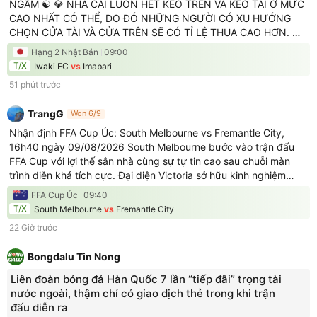
NGẪM ☯️ 💎 NHÀ CÁI LUÔN HÉT KÈO TRÊN VÀ KÈO TÀI Ở MỨC
CAO NHẤT CÓ THỂ, DO ĐÓ NHỮNG NGƯỜI CÓ XU HƯỚNG
CHỌN CỬA TÀI VÀ CỬA TRÊN SẼ CÓ TỈ LỆ THUA CAO HƠN. =>
NÊN TẬP TRUNG CHỌN KÈO XỈU VÀ CỬA DƯỚI ĐƯỢC XEM LÀ
Hạng 2 Nhật Bản
09:00
TỐT NHẤT TRONG NGÀY. 💎 1 NGÀY CHỈ NÊN CHỌN 1 TIP TIN
T/X
Iwaki FC
vs
Imabari
TƯỞNG NHẤT , KẾT NHẤT (MỤC TIÊU MỖI NGÀY LÀ 1 SỐ TIỀN
51 phút trước
CỤ THỂ), NẾU TIP HÔM NAY THẤT BẠI THÌ TIP HÔM SAU SẼ
GẤP ĐÔI SỐ TIỀN CƯỢC VÀ CHỈ 1 TRẬN DUY NHẤT, CỨ HÔM
TrangG
Won 6/9
NAY THẤT BẠI THÌ NGÀY MAI X2 VÀ MỖI NGÀY CHỈ ĐƯỢC
CHỌN DUY NHẤT 1 TIP/1 TRẬN TỐT NHẤT. 💎 TRÁNH THAM
Nhận định FFA Cup Úc: South Melbourne vs Fremantle City,
LAM, TRÁNH CƯỢC NHIỀU TRẬN, CÀNG CƯỢC NHIỀU TRẬN
16h40 ngày 09/08/2026 South Melbourne bước vào trận đấu
CÀNG THẤT BẠI VÌ TỈ LỆ SỐ TIỀN LỖ LAI MỖI LÚC 1 NHIỀU
FFA Cup với lợi thế sân nhà cùng sự tự tin cao sau chuỗi màn
HƠN. 💎 Mua Tips Tuần và Tháng của 3 chuyên gia có tỉ lệ Win
trình diễn khá tích cực. Đại diện Victoria sở hữu kinh nghiệm
cao nhất trong tháng ho
đáng kể tại sân chơi cúp quốc gia và thường thể hiện sự chủ
FFA Cup Úc
09:40
động trong cách tiếp cận các đối thủ bị đánh giá thấp hơn. Khả
T/X
South Melbourne
vs
Fremantle City
năng kiểm soát bóng, tốc độ ở hai biên cùng những tình huống
22 Giờ trước
phối hợp nhanh giúp South Melbourne tạo ra sức ép đáng kể
trong phần lớn thời gian trận đấu. Fremantle City đến từ Tây
Bongdalu Tin Nong
Australia và chắc chắn không muốn trở thành đội bóng dễ bị bắt
nạt. Đội khách có tinh thần thi đấu tốt, sẵn sàng đẩy cao đội
Liên đoàn bóng đá Hàn Quốc 7 lần “tiếp đãi” trọng tài
hình khi có cơ hội. Tuy nhiên, sự chênh lệch về chất lượng đội
nước ngoài, thậm chí có giao dịch thẻ trong khi trận
hình và kinh nghiệm thi đấu ở những trận cầu l
đấu diễn ra