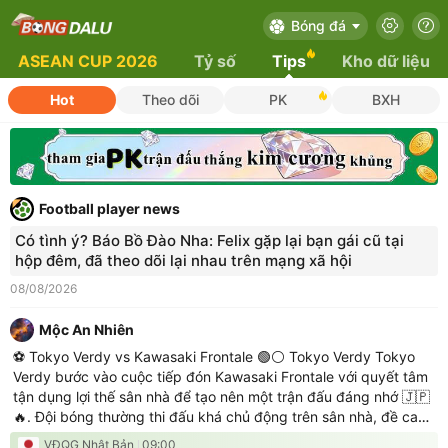
Bóng đá
ASEAN CUP 2026
Tỷ số
Tips
Kho dữ liệu
Hot
Theo dõi
PK
BXH
Football player news
Có tình ý? Báo Bồ Đào Nha: Felix gặp lại bạn gái cũ tại
hộp đêm, đã theo dõi lại nhau trên mạng xã hội
08/08/2026
Mộc An Nhiên
⚽ Tokyo Verdy vs Kawasaki Frontale 🟢⚪ Tokyo Verdy Tokyo
Verdy bước vào cuộc tiếp đón Kawasaki Frontale với quyết tâm
tận dụng lợi thế sân nhà để tạo nên một trận đấu đáng nhớ 🇯🇵
🔥. Đội bóng thường thi đấu khá chủ động trên sân nhà, đề cao
khả năng phối hợp và sẵn sàng tăng tốc khi tìm thấy khoảng
VĐQG Nhật Bản
09:00