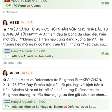
VĐQG Bồ Đào Nha
17:00
chi tiếc từng milimet + kinh nghiệm lâu năm) để đạt tỷ lệ thắng
88
HDP
FC Porto
vs
Alverca
cao nhất. Dám hứa với anh em theo kèo tôi tổng kết tuần đều sẽ
6 Giờ trước
có lãi.
A888
Won 3/4
🔥 **KÈO VÀNG TỪ A8 – CƠ HỘI NHÂN VỐN CHO NHÀ ĐẦU TƯ
BÓNG ĐÁ TỐI NAY** 🔥 Anh em đầu tư bóng đá chắc đều hiểu
một điều: **không phải trận nào cũng đáng xuống tiền**. Thị
trường kèo mỗi ngày có hàng trăm trận, nhưng **kèo thực sự
có giá trị chỉ xuất hiện rất ít**. Và tối nay, A8 đã tìm ra **một kèo
Hạng 2 Argentina
17:00
như vậy**. 📊 **Dữ liệu cho thấy:** * Xác suất thắng kèo thực tế
88
T/X
Atletico Atlanta
vs
Temperley
cao hơn **12–18% so với tỷ lệ thị trường định giá**. * Kèo đang
28 phút trước
có dấu hiệu **bẫy dòng tiền thị trường** – đa số người chơi
đang đổ tiền sai cửa. * Thống kê 10 trận gần nhất của hai đội
A888
Won 3/4
cho thấy **một mô hình bàn thắng rất rõ ràng**, đúng với kịch
bản mà hệ thống của A8 dự đoán. 💡 **Điều quan trọng nhất:**
⚽ Atlético Mitre vs Defensores de Belgrano 🎯 **KÈO CHỌN:
Những kèo như thế này **không xuất hiện thường xuyên**.
XỈU 1.75 FT** Đây là mẫu trận đấu rất phù hợp với kịch bản ít
Trong đầu tư bóng đá
bàn. Atlético Mitre có lợi thế sân nhà nhưng Defensores de
Belgrano thường thi đấu thực dụng, ưu tiên giữ cấu trúc phòng
ngự và hạn chế rủi ro. Với tính chất cân bằng, hai đội nhiều khả
Hạng 2 Argentina
19:00
năng sẽ không mạo hiểm ngay từ đầu. Mốc **1.75** khá thấp,
T/X
Atletico Mitre de Santiago del Estero
vs
Defensores de Belgrano
vì vậy ưu tiên chính là kịch bản **0–1 bàn thắng**. Nếu trận đấu