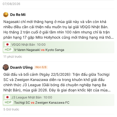
07/08/2026
Do Re Mi
Nagasaki chỉ mới thăng hạng ở mùa giải này và vẫn còn khá
nhiều điều cần cải thiện nếu muốn trụ lại giải VĐQG Nhật Bản.
Họ thắng 2 trận cuối ở giải tầm nhìn 100 năm nhưng chỉ là trận
phân hạng 17 gặp Mito Hollyhock cũng mới thăng hạng mà thôi.
Ở trận này trên sân nhà, họ cũng không được đánh giá nhỉnh
VĐQG Nhật Bản
10:00
hơn về mức kèo. Dẫu vậy từ phía Kyoto Sanga cũng không phải
HDP
V-Varen Nagasaki
vs
Kyoto Sanga
là cái tên cho thấy nhiều điểm sáng. Họ cũng chỉ bước vào trận
11 phút trước
phân hạng 15 với phong độ phập phù và thực lực thiếu chuyên
sâu. Nên ghi nhận trong 11 trận gần nhất, đội bóng này chỉ
Doanh Ưởng
Won 6/8
mang về 2 chiến thắng mà thôi, cùng 7/10 kèo thua châu Á (hòa
1 thắng 2). Từ mức kèo 0:0, Kyoto Sanga bị đẩy kèo -1/4 và rõ
Giải đấu và bối cảnh (Ngày 22/5/2026): Trận đấu giữa Tochigi
ràng đây là cách mà kèo nhà cái tạo áp lực ngược lại khi tỷ số
SC và Zweigen Kanazawa diễn ra trong khuôn khổ giải đấu
hòa dễ xảy ra. Tính ra V-Varen Nagas
chính thức J3 League (Giải bóng đá chuyên nghiệp hạng Ba
Nhật Bản), mùa giải 2026. Đây là giai đoạn khốc liệt của mùa
giải quốc nội khi các đội bóng phải nỗ lực tích lũy điểm số từng
J3 League Nhật Bản
10:00
vòng đấu để cạnh tranh tấm vé thăng hạng lên J2 League.
HDP
Tochigi SC
vs
Zweigen Kanazawa FC
Quan điểm đầu tư: Sự khốc liệt của giải hạng Ba Nhật Bản khiến
5 Giờ trước
mọi điểm số đều mang ý nghĩa sống còn, buộc hai đội phải nhập
cuộc với sự thực dụng cao, tác động trực tiếp làm giảm khả