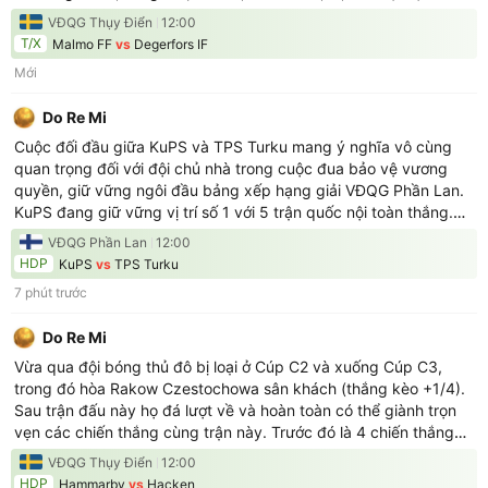
tấn công của họ. Tỷ lệ thành công trong các đường chuyền
VĐQG Thụy Điển
12:00
quan trọng của Malmö là 62,4%, cao hơn so với 49,8% của đối
T/X
Malmo FF
vs
Degerfors IF
thủ, và giá trị chuyền bóng ở tuyến đầu là 14,7 so với 9,3, hiệu
Mới
quả hơn. Tỷ lệ kiểm soát bóng ở giữa sân là 61,2% và 11,3 lần
cướp bóng mỗi 90 phút tạo nên sự thống trị, trong khi khoảng
Do Re Mi
cách chạy trung bình của đội là 11,8 km và 52 lần chạy nước rút
cường độ cao thể hiện sự vượt trội về thể lực. Về mặt phòng
Cuộc đối đầu giữa KuPS và TPS Turku mang ý nghĩa vô cùng
ngự, Malmö có 15 lần tranh chấp, 22 lần cướp bóng và 9 lần giải
quan trọng đối với đội chủ nhà trong cuộc đua bảo vệ vương
vây, tất cả
quyền, giữ vững ngôi đầu bảng xếp hạng giải VĐQG Phần Lan.
KuPS đang giữ vững vị trí số 1 với 5 trận quốc nội toàn thắng.
Hàng công của KuPS đang hoạt động đầy ấn tượng khi đã ghi
VĐQG Phần Lan
12:00
được 33 bàn thắng sau 18 vòng đấu, sở hữu thành tích làm bàn
HDP
KuPS
vs
TPS Turku
tốt nhất giải đấu. Dù phải chia sức cho đấu trường cúp châu Âu,
7 phút trước
KuPS vẫn duy trì được thế trận áp đảo mỗi khi thi đấu trên sân
nhà trước các đối thủ dưới cơ. Nếu giải quyết tốt bài toán thể
Do Re Mi
lực, thầy trò HLV Miika Nuutinen hoàn toàn đủ khả năng làm chủ
cuộc chơi. Sự chênh lệch về đẳng cấp cũng như chiều sâu đội
Vừa qua đội bóng thủ đô bị loại ở Cúp C2 và xuống Cúp C3,
hình giữa hai đội là tương đối rõ ràng. KuPS sở hữu phong độ ổn
trong đó hòa Rakow Czestochowa sân khách (thắng kèo +1/4).
định với 5
Sau trận đấu này họ đá lượt về và hoàn toàn có thể giành trọn
vẹn các chiến thắng cùng trận này. Trước đó là 4 chiến thắng
liên tiếp cả kèo châu Á của đội bóng này (3 trận giải quốc nội).
VĐQG Thụy Điển
12:00
Trong khi đó Hacken từ những khởi sắc ban đầu dần thi đấu
HDP
Hammarby
vs
Hacken