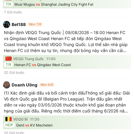
City đang thu hút sự chú ý lớn từ giới chuyên môn. Dù Wuxi
T/X
Wuxi Wugou
vs
Shanghai Jiading City Fight Fat
Wugou có lợi thế sân nhà, đội bóng này lại đang thể hiện một
7 Giờ trước
phong độ vô cùng nghèo nàn và thiếu sự ổn định trong khâu tổ
chức lối chơi. Hàng công bế tắc chính là nguyên nhân khiến họ
Bet188
Won 7/8
liên tục đánh rơi những điểm số quan trọng. Ở chiều ngược lại,
Shanghai Jiading City cho thấy sự lỳ lợm đáng khen ngợi mỗi khi
Nhận định VĐQG Trung Quốc | 09/08/2026 – 18:00 Henan FC
phải hành quân xa nhà. Dù không sở hữu lối chơi quá bùng nổ,
vs Qingdao West Coast Henan FC sẽ tiếp đón Qingdao West
sự chắc chắn và kỷ luật trong hệ thống phòng ngự giúp đội
Coast trong khuôn khổ VĐQG Trung Quốc. Lợi thế sân nhà giúp
khách
Henan FC có thêm sự tự tin, nhưng đội bóng này vẫn cần cải
thiện đáng kể tính ổn định nếu muốn giành kết quả tích cực. Khả
VĐQG Trung Quốc
11:00
năng tổ chức tấn công của Henan tương đối đa dạng, song
T/X
Henan FC
vs
Qingdao West Coast
hàng thủ đôi lúc thiếu tập trung và dễ để lộ khoảng trống khi đối
20 Giờ trước
phương tăng tốc. Qingdao West Coast đang cho thấy khả năng
thi đấu khá khó chịu. Đội khách sở hữu lối chơi giàu tốc độ, đặc
Doanh Ưởng
Won 6/8
biệt nguy hiểm trong những tình huống chuyển đổi trạng thái.
Hàng tiền vệ có khả năng tranh chấp tốt giúp Qingdao West
(1) Xác định giải đấu và bối cảnh trận đấuThông số giải đấu: Giải
Coast không dễ bị cuốn vào thế trận của đối phương. Khi có
Vô địch Quốc gia Bỉ (Belgian Pro League). Trận đấu gần nhất
khoảng trống, họ cũng sẵn sàng đẩy nhanh nhịp độ để tì
diễn ra vào ngày 03/05/2026 thuộc khuôn khổ giai đoạn phân
hạng của giải đấu. Riêng mốc thời điểm cuối tháng 6/2026 nằm
trong giai đoạn nghỉ ngơi tiền mùa giải mới của bóng đá Bỉ.
VĐQG Bỉ
11:30
Quan điểm và tác động: Bối cảnh cạnh tranh tại giải đấu quốc
HDP
Gent
vs
KV Mechelen
nội luôn đòi hỏi sự chuẩn bị khắt khe về thể lực. Do đó các cuộc
20 Giờ trước