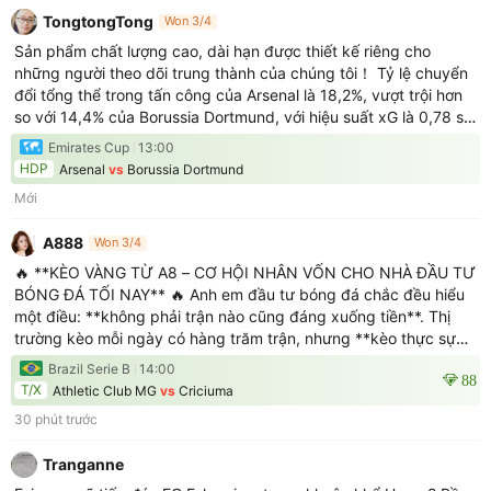
bàn thắng và hiệu suất ghi bàn ổn định, lựa chọn đội khách ở
TongtongTong
Won 3/4
kèo chấp châu Á sẽ mang lại sự an tâm tuyệt đối cho tài
khoản.Bên cạnh đó, với lối chơi phóng khoáng thường thấy khi
Sản phẩm chất lượng cao, dài hạn được thiết kế riêng cho
hai đội gặp nhau, mức cược tài xỉu bàn thắng khả năng cao sẽ
những người theo dõi trung thành của chúng tôi！ Tỷ lệ chuyển
nghiêng về phía c
đổi tổng thể trong tấn công của Arsenal là 18,2%, vượt trội hơn
so với 14,4% của Borussia Dortmund, với hiệu suất xG là 0,78 so
với 0,59, cho thấy sự đe dọa tấn công lớn hơn. Tỷ lệ thành công
Emirates Cup
13:00
các đường chuyền then chốt của Arsenal là 62%, cao hơn so với
HDP
Arsenal
vs
Borussia Dortmund
55% của đối thủ, và giá trị các đường chuyền tiến lên là 1,23 so
Mới
với 0,91, tạo nên sự xuyên phá hiệu quả với tỷ lệ kiểm soát bóng
58% và tỷ lệ chuyền bóng thành công 64%. Quãng đường di
A888
Won 3/4
chuyển 112,3 km và 52 pha chạy nước rút cường độ cao đều tốt
hơn so với 108,6 km và 45 pha chạy nước rút của Dortmund,
🔥 **KÈO VÀNG TỪ A8 – CƠ HỘI NHÂN VỐN CHO NHÀ ĐẦU TƯ
thể hiện thể lực vượt trội. Về mặt phòng ngự, Arsenal có 41 tình
BÓNG ĐÁ TỐI NAY** 🔥 Anh em đầu tư bóng đá chắc đều hiểu
huống tranh chấp, 28 lần cướp
một điều: **không phải trận nào cũng đáng xuống tiền**. Thị
trường kèo mỗi ngày có hàng trăm trận, nhưng **kèo thực sự
có giá trị chỉ xuất hiện rất ít**. Và tối nay, A8 đã tìm ra **một kèo
Brazil Serie B
14:00
như vậy**. 📊 **Dữ liệu cho thấy:** * Xác suất thắng kèo thực tế
88
T/X
Athletic Club MG
vs
Criciuma
cao hơn **12–18% so với tỷ lệ thị trường định giá**. * Kèo đang
30 phút trước
có dấu hiệu **bẫy dòng tiền thị trường** – đa số người chơi
đang đổ tiền sai cửa. * Thống kê 10 trận gần nhất của hai đội
Tranganne
cho thấy **một mô hình bàn thắng rất rõ ràng**, đúng với kịch