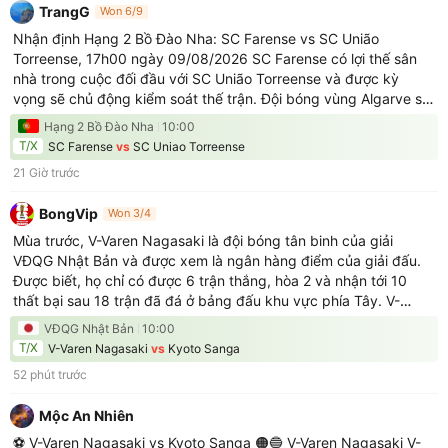
TrangG
Won 6/9
năng xuất hiện nhiều bàn thắng và tăng độ an toàn trong cách
tiếp cận trận đấu của trẫm.Lịch sử thi đấu và vị trí gần đây:
Nhận định Hạng 2 Bồ Đào Nha: SC Farense vs SC União
Trong các mùa giải gần đây, cả Tochigi SC và Zweigen
Torreense, 17h00 ngày 09/08/2026 SC Farense có lợi thế sân
Kanazawa đều trải qua giai đoạn biến độ
nhà trong cuộc đối đầu với SC União Torreense và được kỳ
vọng sẽ chủ động kiểm soát thế trận. Đội bóng vùng Algarve sở
hữu kinh nghiệm đáng kể ở các giải đấu chuyên nghiệp Bồ Đào
Hạng 2 Bồ Đào Nha
10:00
Nha, đồng thời thường thi đấu chắc chắn hơn khi được chơi trên
T/X
SC Farense
vs
SC Uniao Torreense
sân nhà. Farense nhiều khả năng sẽ ưu tiên kiểm soát khu trung
21 Giờ trước
tuyến, triển khai bóng kiên nhẫn và chờ thời điểm thích hợp để
tăng tốc. Trong khi đó, Torreense là tập thể có khả năng tổ
BongVip
Won 3/4
chức phòng ngự tương đối tốt nhưng thường gặp khó khi phải
thi đấu trước những đội chủ động gây sức ép. Đội khách có thể
Mùa trước, V-Varen Nagasaki là đội bóng tân binh của giải
lựa chọn cách tiếp cận thận trọng, giữ cự ly đội hình và hạn chế
VĐQG Nhật Bản và được xem là ngân hàng điểm của giải đấu.
khoảng trống ở khu vực trước vò
Được biết, họ chỉ có được 6 trận thắng, hòa 2 và nhận tới 10
thất bại sau 18 trận đã đá ở bảng đấu khu vực phía Tây. V-
Varen Nagasaki khép lại mùa giải với vị trí thứ 9/10 đội tham dự
VĐQG Nhật Bản
10:00
bảng đấu song ở lại giải đấu số 1 xứ hoa anh đào bởi giải VĐQG
T/X
V-Varen Nagasaki
vs
Kyoto Sanga
Nhật Bản 2026 có nhiều thay đổi về thể lệ thi đấu và không có
52 phút trước
suất xuống hạng. V-Varen Nagasaki chỉ mới thăng hạng ở mùa
giải này và vẫn còn khá nhiều điều cần cải thiện nếu muốn trụ lại
Mộc An Nhiên
giải VĐQG Nhật Bản. Họ thắng 2 trận cuối ở giải tầm nhìn 100
năm nhưng chỉ là trận phân hạng 17 gặp Mito Hollyhock cũng
⚽ V-Varen Nagasaki vs Kyoto Sanga 🟠🔵 V-Varen Nagasaki V-