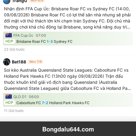
TrangG
Won 6/9
đưa bóng lên phía trước với tốc độ cao, kết hợp những pha phối
hợp ở trung lộ để tạo khoảng trống cho các cầu thủ tấn công.
Nhận định FFA Cup Úc: Brisbane Roar FC vs Sydney FC (14:00,
Khi có cơ hội, Brisbane có thể tạo ra sức ép đáng kể nhờ những
09/08/2026) Brisbane Roar FC có lợi thế sân nhà nhưng sẽ phải
pha lên bóng trực diện. Ở mặt tr
đối mặt với thử thách lớn khi chạm trán Sydney FC. Đội chủ nhà
thường chơi khá chủ động tại Brisbane, song khả năng duy trì
sự ổn định trong cả trận vẫn là vấn đề cần lưu ý. Trước một đối
FFA Cup Úc
07:00
thủ có kinh nghiệm và chất lượng đội hình tốt, Brisbane nhiều
HDP
Brisbane Roar FC
1-3
Sydney FC
khả năng sẽ ưu tiên những pha lên bóng nhanh để tận dụng
23 Giờ trước
khoảng trống. Sydney FC được đánh giá cao hơn về bản lĩnh và
khả năng tổ chức. Đội bóng này sở hữu nhiều phương án tấn
Bet188
Won 7/8
công, đặc biệt nguy hiểm khi chuyển trạng thái. Nếu kiểm soát
tốt khu trung tuyến, Sydney có thể khiến hàng thủ Brisbane
Soi kèo Australia Queensland State Leagues: Caboolture FC vs
phải làm việc liên tục. Tuy nhiên, việc thi đấu trên sân khách
Holland Park Hawks FC (13h00 ngày 09/08/2026) ​Trận đấu
cũng khiến họ cần thận trọng trước sức é
thuộc khuôn khổ giải vô địch bang Queensland (Australia
Queensland State Leagues) giữa Caboolture FC và Holland Park
Hawks FC diễn ra vào lúc 13h00 ngày 09/08/2026 đang thu hút
QLD D1
06:00
sự quan tâm rất lớn từ giới đầu tư thể thao. ​Theo các số liệu
HDP
Caboolture FC
7-2
Holland Park Hawks FC
phân tích và tổng hợp dữ liệu từ bongdalu và ESPN, Caboolture
11 Giờ trước
FC đang nắm giữ nhiều lợi thế đáng kể để hướng tới một kết
quả khả quan. Được thi đấu trên sân nhà mang lại điểm tựa tinh
thần vững chắc cho đại diện này. Caboolture FC sở hữu lối chơi
Bongdalu644.com
tấn công khá cởi mở và thường xuyên tận dụng tốt các cơ hội