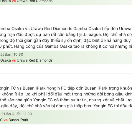
 Osaka
vs
Urawa Red Diamonds
 đều vượt qua Urawa Red Diamonds với tỷ số 1-0.Quan điểm đầu 
ó cái duyên và sự kỵ rơ nhất định trước Urawa Reds, tạo ra lợi thế 
chơi trên sân nhà Panasonic Stadium Suita.Thống kê bàn thắng & H
Gamba Osaka vs Urawa Red Diamonds Gamba Osaka tiếp đón Urawa
ng trận đấu được dự báo rất cân bằng tại J.League. Đội chủ nhà có 
ong độ thời gian gần đây thiếu sự ổn định, đặc biệt ở khả năng duy 
0 phút. Hàng công của Gamba Osaka tạo ra không ít cơ hội nhưng hi
ưa thực sự thuyết phục. Ở chiều ngược lại, Urawa Red Diamonds đan
ật Bản
10:30
 một đội bóng giàu bản lĩnh. Đội khách sở hữu hàng tiền vệ có khả 
 Osaka
vs
Urawa Red Diamonds
ộ tốt cùng hệ thống phòng ngự được tổ chức chặt chẽ. Khả năng chu
hanh và tận dụng sai lầm của đối thủ là điểm mạnh giúp Urawa thườ
ả tích cực trước các đối thủ cạnh tranh trực tiếp. Nhi
ngin FC vs Busan IPark Yongin FC tiếp đón Busan IPark trong khuôn
 không ít áp lực khi phải đối đầu một trong những đội bóng giàu ki
i thế sân nhà giúp Yongin FC có thêm sự tự tin, nhưng xét về chất lượ
gần đây, đội chủ nhà vẫn bị đánh giá thấp hơn. Yongin FC thi đấu đ
cuộc với tinh thần quyết tâm. Tuy nhiên, khả năng kiểm soát khu tr
 2 Hàn Quốc
11:00
 tốt khiến họ gặp khó trước những đối thủ có lối chơi giàu tính tổ c
FC
vs
Busan IPark
ưa duy trì được sự ổn định trong khâu dứt điểm. Ở chiều ngược lại,
ấy sự chắc chắn trong cách vận hành lối chơi. Đội khách sở hữu hà