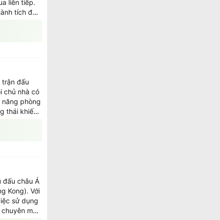
 liên tiếp.
ành tích đối
hông gỡ. Lối
hae City bộc
ểm yếu chết
 vượt trội,
trận đấu
ội chủ nhà có
hả năng phòng
g thái khiến
FC bước vào
Đội khách sở
 tùy từng
điểm mạnh
u đấu châu Á
ng Kong). Với
việc sử dụng
về chuyên môn