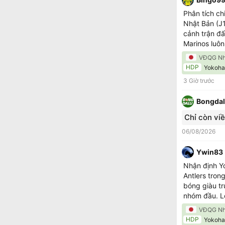
Phân tích ch
Nhật Bản (J1
cảnh trận đ
Marinos luôn 
Lối chơi cân
VĐQG Nh
trọng hơn đế
HDP
Yokoha
trận cầu đin
3 Giờ trước
tập thể vô c
cạnh tranh tr
Bongdal
Chỉ còn vi
06/08/2026
Ywin83
Nhận định Y
Antlers tron
bóng giàu tr
nhóm đầu. Lợ
quả tích cực
VĐQG Nh
soát bóng, t
HDP
Yokoha