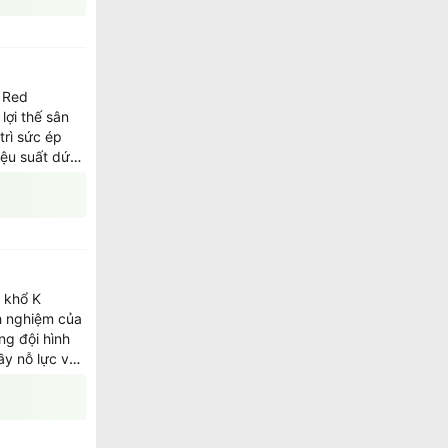
tư: Gamba
tâm lý đáng
 Red
lợi thế sân
trì sức ép
ệu suất dứt
g thể hiện
năng kiểm
yển đổi
ng xuyên
 khổ K
nh nghiệm của
ng đội hình
ầy nỗ lực và
ung tuyến
hức. Hàng
 Busan IPark
ng phòng ngự